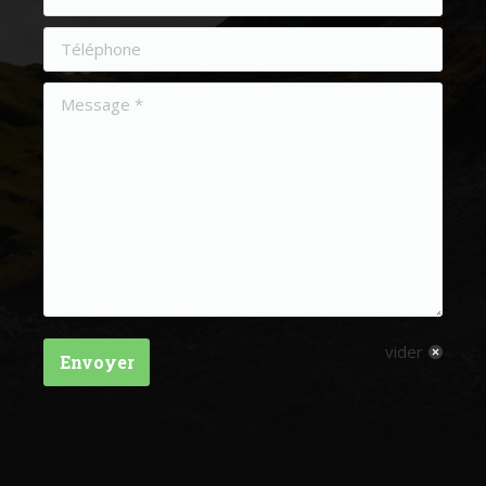
vider
Envoyer