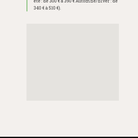
été : de 300 € à 390 € Automne/hiver : de
340 € à 510 €).