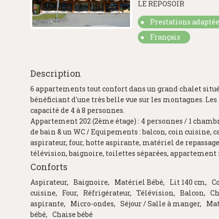
LE REPOSOIR
Prestations adaptée
Français
Description
6 appartements tout confort dans un grand chalet situé 
bénéficiant d'une très belle vue sur les montagnes. Le
capacité de 4 à 8 personnes.
Appartement 202 (2ème étage) : 4 personnes / 1 chambre 
de bain & un WC / Equipements : balcon, coin cuisine, c
aspirateur, four, hotte aspirante, matériel de repassag
télévision, baignoire, toilettes séparées, appartement
Conforts
Aspirateur
Baignoire
Matériel Bébé
Lit 140 cm
C
cuisine
Four
Réfrigérateur
Télévision
Balcon
Ch
aspirante
Micro-ondes
Séjour / Salle à manger
Mat
bébé
Chaise bébé