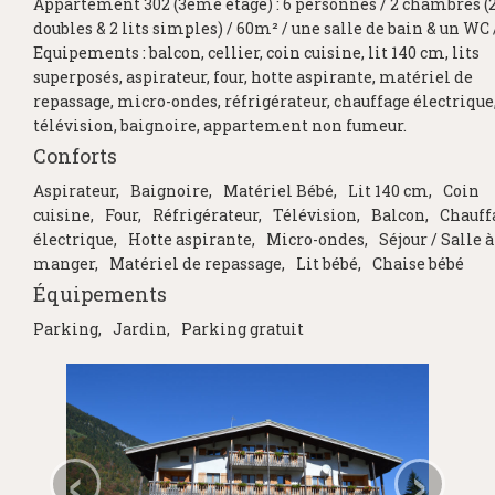
Appartement 302 (3ème étage) : 6 personnes / 2 chambres (2
doubles & 2 lits simples) / 60m² / une salle de bain & un WC 
Equipements : balcon, cellier, coin cuisine, lit 140 cm, lits
superposés, aspirateur, four, hotte aspirante, matériel de
repassage, micro-ondes, réfrigérateur, chauffage électrique
télévision, baignoire, appartement non fumeur.
Conforts
Aspirateur
Baignoire
Matériel Bébé
Lit 140 cm
Coin
cuisine
Four
Réfrigérateur
Télévision
Balcon
Chauff
électrique
Hotte aspirante
Micro-ondes
Séjour / Salle à
manger
Matériel de repassage
Lit bébé
Chaise bébé
Équipements
Parking
Jardin
Parking gratuit
‹
›