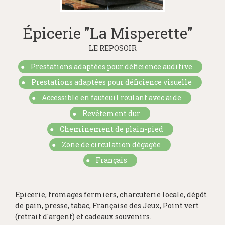
Épicerie "La Misperette"
LE REPOSOIR
Prestations adaptées pour déficience auditive
Prestations adaptées pour déficience visuelle
Accessible en fauteuil roulant avec aide
Revêtement dur
Cheminement de plain-pied
Zone de circulation dégagée
Français
Epicerie, fromages fermiers, charcuterie locale, dépôt
de pain, presse, tabac, Française des Jeux, Point vert
(retrait d'argent) et cadeaux souvenirs.