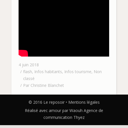
4 juin 2018
flash
,
Infos habitants
,
Infos tourisme
,
Non
classé
Par
Christine Blanchet
© 2016 Le reposoir •
Mentions légales
Réalisé avec amour par Waouh
Agence de
communication Thyez