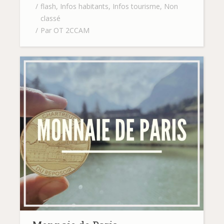
flash
,
Infos habitants
,
Infos tourisme
,
Non
classé
Par
OT 2CCAM