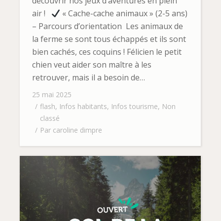
découvrir nos jeux d’aventures en plein
air !
« Cache-cache animaux » (2-5 ans)
– Parcours d’orientation Les animaux de
la ferme se sont tous échappés et ils sont
bien cachés, ces coquins ! Félicien le petit
chien veut aider son maître à les
retrouver, mais il a besoin de…
25 mai 2025
flash
,
Infos habitants
,
Infos tourisme
,
Non
classé
Par
caroline dimpre