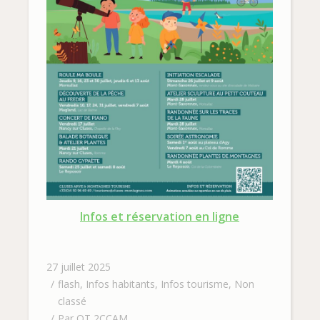
Infos et réservation en ligne
27 juillet 2025
flash
,
Infos habitants
,
Infos tourisme
,
Non
classé
Par
OT 2CCAM