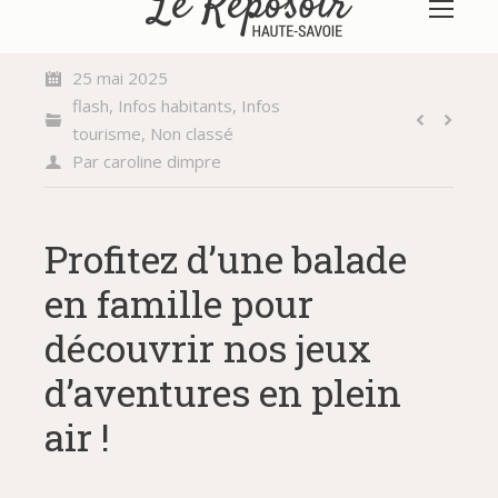
25 mai 2025
flash
,
Infos habitants
,
Infos
tourisme
,
Non classé
Par
caroline dimpre
Profitez d’une balade
en famille pour
découvrir nos jeux
d’aventures en plein
air !